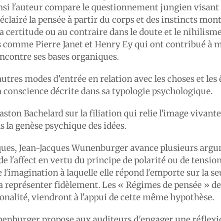
insi l'auteur compare le questionnement jungien visant à
clairé la pensée à partir du corps et des instincts mon
a certitude ou au contraire dans le doute et le nihilisme
s comme Pierre Janet et Henry Ey qui ont contribué à 
encontre ses bases organiques.
'autres modes d'entrée en relation avec les choses et l
a conscience décrite dans sa typologie psychologique.
on Bachelard sur la filiation qui relie l'image vivante 
ns la genèse psychique des idées.
ques, Jean-Jacques Wunenburger avance plusieurs argum
l'affect en vertu du principe de polarité ou de tension d
e l'imagination à laquelle elle répond l'emporte sur la se
a représenter fidèlement. Les « Régimes de pensée » de
tionalité, viendront à l'appui de cette même hypothèse.
nenburger propose aux auditeurs d'engager une réflexi