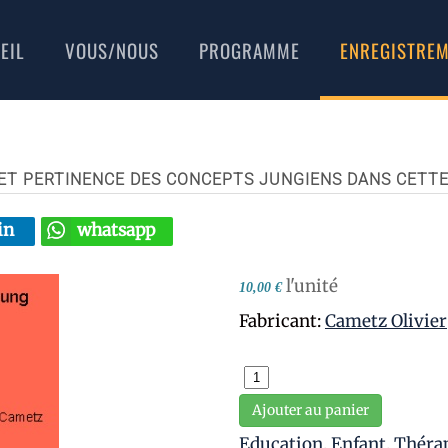
EIL
VOUS/NOUS
PROGRAMME
ENREGISTRE
S ET PERTINENCE DES CONCEPTS JUNGIENS DANS CETT
in
whatsapp
l'unité
10,00 €
Fabricant:
Cametz Olivier
Ajouter au panier
Education
,
Enfant
,
Théra