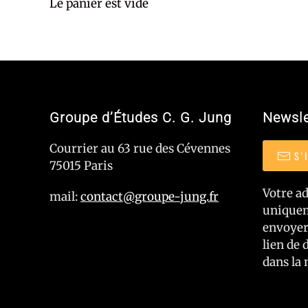
Le panier est vide
Groupe d’Études C. G. Jung
Newsle
Courrier au 63 rue des Cévennes
S'
75015 Paris
Votre ad
mail:
contact@groupe-jung.fr
uniquem
envoyer
lien de 
dans la 