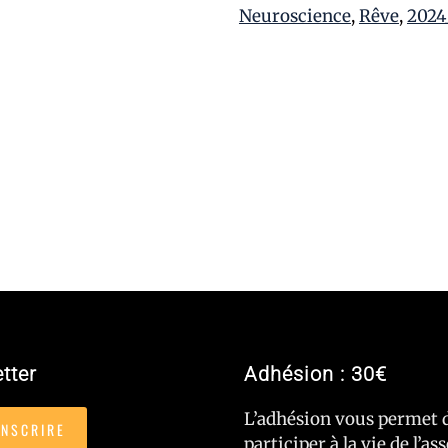
Neuroscience
,
Rêve
,
2024
tter
Adhésion : 30€
L’adhésion vous permet 
INSCRIRE
participer à la vie de l’as