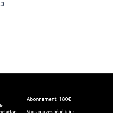
_II
Abonnement: 180€
de
Vous pouvez bénéficier
sociation