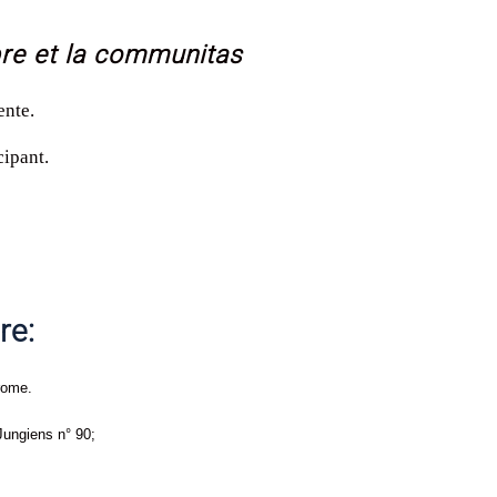
bre et la communitas
ente.
cipant.
re:
rome.
Jungiens n° 90;